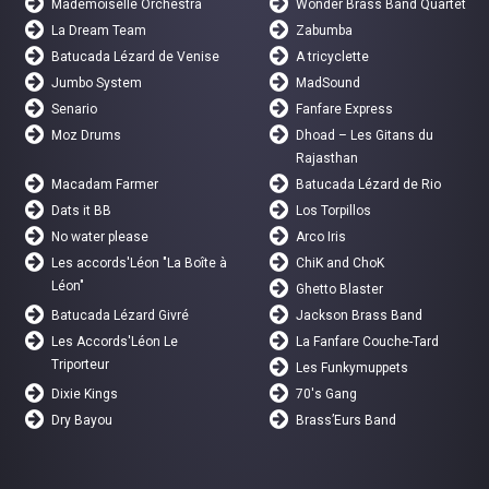
Mademoiselle Orchestra
Wonder Brass Band Quartet
La Dream Team
Zabumba
Batucada Lézard de Venise
A tricyclette
Jumbo System
MadSound
Senario
Fanfare Express
Moz Drums
Dhoad – Les Gitans du
Rajasthan
Macadam Farmer
Batucada Lézard de Rio
Dats it BB
Los Torpillos
No water please
Arco Iris
Les accords'Léon "La Boîte à
ChiK and ChoK
Léon"
Ghetto Blaster
Batucada Lézard Givré
Jackson Brass Band
Les Accords'Léon Le
La Fanfare Couche-Tard
Triporteur
Les Funkymuppets
Dixie Kings
70's Gang
Dry Bayou
Brass’Eurs Band