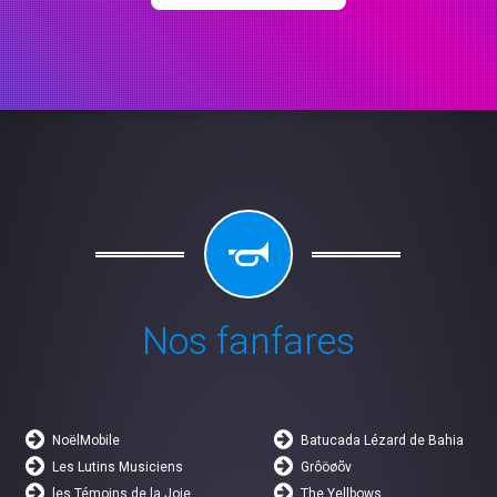
Nos fanfares
NoëlMobile
Batucada Lézard de Bahia
Les Lutins Musiciens
Grôöøõv
les Témoins de la Joie
The Yellbows