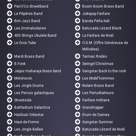
Pan'n'Co StreetBand
Boom Boom Brass Band
Le Pépères Band
Jukepop Fanfare
Bim Jazz Band
Banda Peña Kali
Les Dromaludaires
Batucada Lézard Black
400 Strings Ukulele Band
La Fanfare de Noël
Le Gros Tube
O.G.M. (Offre Généreuse de
Mélodies)
Mardi Brass Band
Tarmac Rodéo
B Fonk
Swingin'Christmas
Jaïpur maharaja brass band
Gangstar Back to the rock
Melotocon
Les Mobil'hommes
Les Jingle Drums
Nolam Brass Band
Les Percus galactiques
Les PerturBatteurs
Streetside
Fanfare militaire
Battledrum Galactica
Grasshopper
Haïdouti Orkestar
Drum de Dames
Haut-de-Forme
Gangstar Summer
Les Jingle Belles
Batucada Lézard de Noël