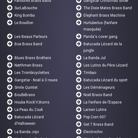
Fanflures Brass Band
Gangstar Christmas Show
SurLaBouche
The Dixie Mates Brass Band
King Bombo
Elephant Brass Machine
Le Bouillon
Hurluberlus (fanfare
masquée)
Les Beaux Parleurs
Panda's cover gang
Boa Brass Band
Batucada Lézard de la
jungle
Blues Brass Brothers
La Banda Jul
Nørthmen Brass
Les Lutins du Père Lézard
Les Trombicyclettes
Timbao
Gangstar - Noël à 3 roues
Batucada Lézard du sport
Smile Quintet
Les Déménageurs
BoulbiBrass
Noël Brass Band
Houba Rock'n'drums
La Fanfare de l’Espace
La Peau du Zouk
Larsen Lutins
Batucada Lézard
Pop Corn 007
d'Halloween
Get 7 Brass Band
La Banda Jojo
Electrochic