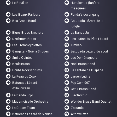
Le Bouillon
Hurluberlus (fanfare
masquée)
Les Beaux Parleurs
Panda's cover gang
Boa Brass Band
Batucada Lézard de la
jungle
Blues Brass Brothers
La Banda Jul
Nørthmen Brass
Les Lutins du Père Lézard
Les Trombicyclettes
Timbao
Gangstar - Noël à 3 roues
Batucada Lézard du sport
Smile Quintet
Les Déménageurs
BoulbiBrass
Noël Brass Band
Houba Rock'n'drums
La Fanfare de l’Espace
La Peau du Zouk
Larsen Lutins
Batucada Lézard
Pop Corn 007
d'Halloween
Get 7 Brass Band
La Banda Jojo
Electrochic
Mademoiselle Orchestra
Wonder Brass Band Quartet
La Dream Team
Zabumba
Batucada Lézard de Venise
A tricyclette