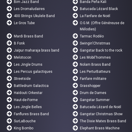
Bim Jazz Band
Banda Peña Kali
Les Dromaludaires
Batucada Lézard Black
400 Strings Ukulele Band
La Fanfare de Noël
Le Gros Tube
O.G.M. (Offre Généreuse de
Mélodies)
Mardi Brass Band
Tarmac Rodéo
B Fonk
Swingin'Christmas
Jaïpur maharaja brass band
Gangstar Back to the rock
Melotocon
Les Mobil'hommes
Les Jingle Drums
Nolam Brass Band
Les Percus galactiques
Les PerturBatteurs
Streetside
Fanfare militaire
Battledrum Galactica
Grasshopper
Haïdouti Orkestar
Drum de Dames
Haut-de-Forme
Gangstar Summer
Les Jingle Belles
Batucada Lézard de Noël
Fanflures Brass Band
Gangstar Christmas Show
SurLaBouche
The Dixie Mates Brass Band
King Bombo
Elephant Brass Machine