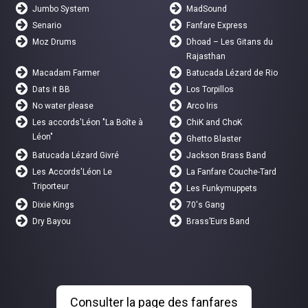
Jumbo System
MadSound
Senario
Fanfare Express
Moz Drums
Dhoad – Les Gitans du
Rajasthan
Macadam Farmer
Batucada Lézard de Rio
Dats it BB
Los Torpillos
No water please
Arco Iris
Les accords'Léon "La Boîte à
ChiK and ChoK
Léon"
Ghetto Blaster
Batucada Lézard Givré
Jackson Brass Band
Les Accords'Léon Le
La Fanfare Couche-Tard
Triporteur
Les Funkymuppets
Dixie Kings
70's Gang
Dry Bayou
Brass’Eurs Band
Consulter la page des fanfares