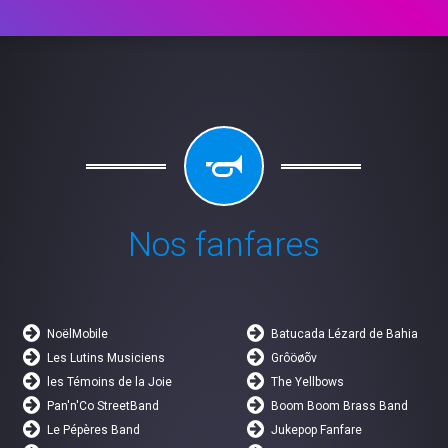
Nos fanfares
NoëlMobile
Batucada Lézard de Bahia
Les Lutins Musiciens
Grôöøõv
les Témoins de la Joie
The Yellbows
Pan'n'Co StreetBand
Boom Boom Brass Band
Le Pépères Band
Jukepop Fanfare