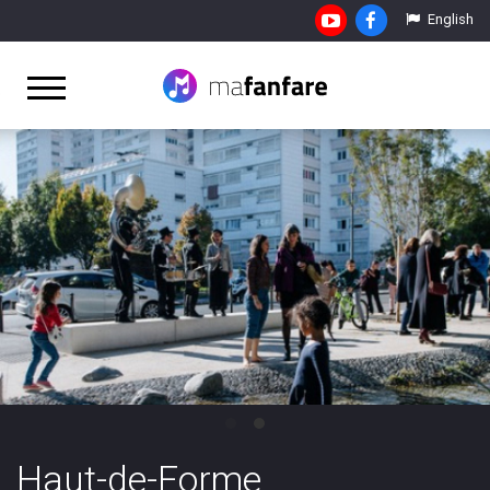
English
ANFARES
CT & BOOKING
E PRO
Haut-de-Forme