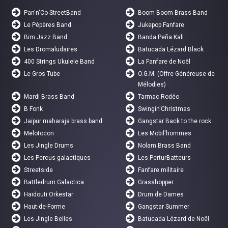
Pan'n'Co StreetBand
Boom Boom Brass Band
Le Pépères Band
Jukepop Fanfare
Bim Jazz Band
Banda Peña Kali
Les Dromaludaires
Batucada Lézard Black
400 Strings Ukulele Band
La Fanfare de Noël
Le Gros Tube
O.G.M. (Offre Généreuse de
Mélodies)
Mardi Brass Band
Tarmac Rodéo
B Fonk
Swingin'Christmas
Jaïpur maharaja brass band
Gangstar Back to the rock
Melotocon
Les Mobil'hommes
Les Jingle Drums
Nolam Brass Band
Les Percus galactiques
Les PerturBatteurs
Streetside
Fanfare militaire
Battledrum Galactica
Grasshopper
Haïdouti Orkestar
Drum de Dames
Haut-de-Forme
Gangstar Summer
Les Jingle Belles
Batucada Lézard de Noël