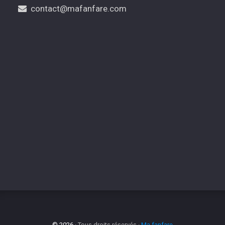
contact@mafanfare.com
© 2026
· Tous droits réservés ·
Ma fanfare