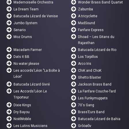
Mademoiselle Orchestra
Wonder Brass Band Quartet
La Dream Team
Zabumba
Batucada Lézard de Venise
A tricyclette
Jumbo System
MadSound
Senario
Fanfare Express
Moz Drums
Dhoad – Les Gitans du
Rajasthan
Macadam Farmer
Batucada Lézard de Rio
Dats it BB
Los Torpillos
No water please
Arco Iris
Les accords'Léon "La Boîte à
ChiK and ChoK
Léon"
Ghetto Blaster
Batucada Lézard Givré
Jackson Brass Band
Les Accords'Léon Le
La Fanfare Couche-Tard
Triporteur
Les Funkymuppets
Dixie Kings
70's Gang
Dry Bayou
Brass’Eurs Band
NoëlMobile
Batucada Lézard de Bahia
Les Lutins Musiciens
Grôöøõv