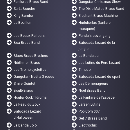
Fanflures Brass Band
Gangstar Christmas Show
SurLaBouche
The Dixie Mates Brass Band
King Bombo
Elephant Brass Machine
Le Bouillon
Hurluberlus (fanfare
masquée)
Les Beaux Parleurs
Panda's cover gang
Boa Brass Band
Batucada Lézard de la
jungle
Blues Brass Brothers
La Banda Jul
Nørthmen Brass
Les Lutins du Père Lézard
Les Trombicyclettes
Timbao
Gangstar - Noël à 3 roues
Batucada Lézard du sport
Smile Quintet
Les Déménageurs
BoulbiBrass
Noël Brass Band
Houba Rock'n'drums
La Fanfare de l’Espace
La Peau du Zouk
Larsen Lutins
Batucada Lézard
Pop Corn 007
d'Halloween
Get 7 Brass Band
La Banda Jojo
Electrochic