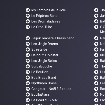
les Témoins de la Joie
Th
Le Pépères Band
Ju
Les Dromaludaires
Ba
Le Gros Tube
O.G
Mél
Jaïpur maharaja brass band
Gan
Les Jingle Drums
No
Streetside
Fan
Haïdouti Orkestar
Dr
Les Jingle Belles
Ba
SurLaBouche
The
Le Bouillon
Hur
Boa Brass Band
Bat
Nørthmen Brass
Les
Gangstar - Noël à 3 roues
Bat
BoulbiBrass
No
La Peau du Zouk
Lar