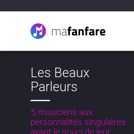
Les Beaux
Parleurs
5 musiciens aux
personnalités singulières
ayant le souci de leur