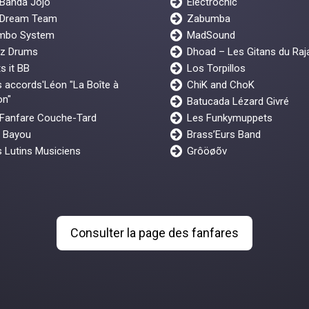
 Banda Jojo
Electrochic
 Dream Team
Zabumba
mbo System
MadSound
z Drums
Dhoad – Les Gitans du Raj
s it BB
Los Torpillos
 accords'Léon "La Boîte à
ChiK and ChoK
on"
Batucada Lézard Givré
 Fanfare Couche-Tard
Les Funkymuppets
y Bayou
Brass’Eurs Band
 Lutins Musiciens
Grôöøõv
Consulter la page des fanfares