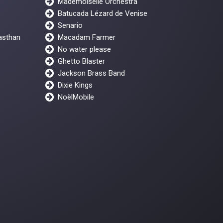
Mademoiselle Orchestra
Batucada Lézard de Venise
Senario
asthan
Macadam Farmer
No water please
Ghetto Blaster
Jackson Brass Band
Dixie Kings
NoëlMobile