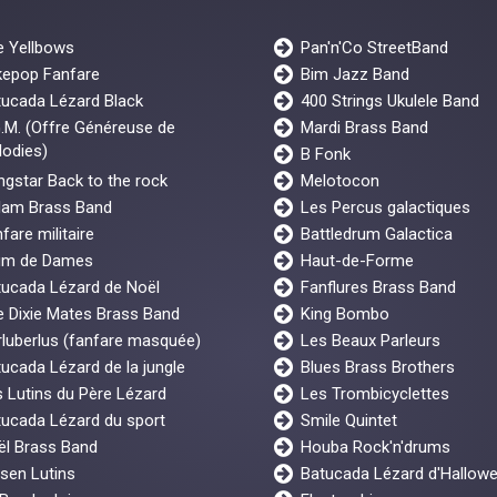
e Yellbows
Pan'n'Co StreetBand
kepop Fanfare
Bim Jazz Band
tucada Lézard Black
400 Strings Ukulele Band
.M. (Offre Généreuse de
Mardi Brass Band
odies)
B Fonk
gstar Back to the rock
Melotocon
lam Brass Band
Les Percus galactiques
fare militaire
Battledrum Galactica
um de Dames
Haut-de-Forme
tucada Lézard de Noël
Fanflures Brass Band
 Dixie Mates Brass Band
King Bombo
luberlus (fanfare masquée)
Les Beaux Parleurs
ucada Lézard de la jungle
Blues Brass Brothers
 Lutins du Père Lézard
Les Trombicyclettes
ucada Lézard du sport
Smile Quintet
ël Brass Band
Houba Rock'n'drums
sen Lutins
Batucada Lézard d'Hallow