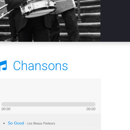
Chansons
00:00
00:00
So Good
- Les Beaux Parleurs