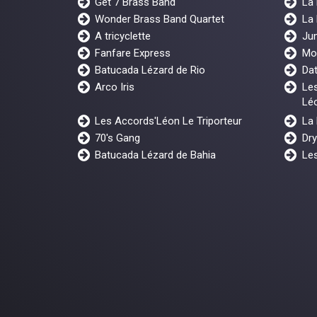
Get 7 Brass Band
La
Wonder Brass Band Quartet
La
A tricyclette
Ju
Fanfare Express
Mo
Batucada Lézard de Rio
Dat
Arco Iris
Les
Lé
Les Accords'Léon Le Triporteur
La
70's Gang
Dr
Batucada Lézard de Bahia
Les