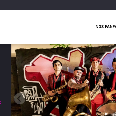
NOS FANF
s
n