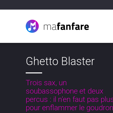
Ghetto Blaster
Trois sax, un
soubassophone et deux
percus : il n’en faut pas plu
pour enflammer le goudro