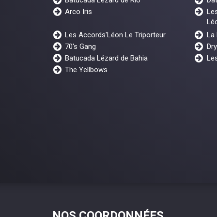
Arco Iris
Les
Lé
Les Accords'Léon Le Triporteur
La
70's Gang
Dr
Batucada Lézard de Bahia
Les
The Yellbows
NOS COORDONNÉES