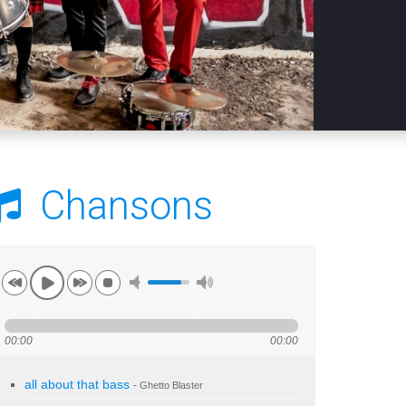
Chansons
00:00
00:00
all about that bass
- Ghetto Blaster