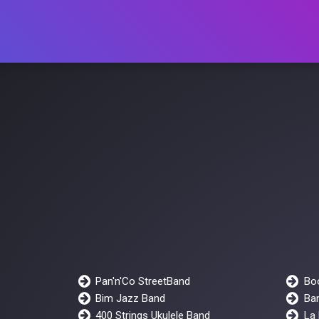
Pan'n'Co StreetBand
Bo
Bim Jazz Band
Ban
400 Strings Ukulele Band
La 