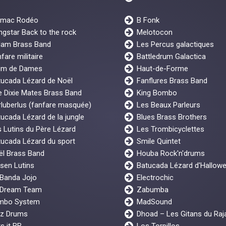
rmac Rodéo
B Fonk
gstar Back to the rock
Melotocon
lam Brass Band
Les Percus galactiques
fare militaire
Battledrum Galactica
um de Dames
Haut-de-Forme
tucada Lézard de Noël
Fanflures Brass Band
 Dixie Mates Brass Band
King Bombo
luberlus (fanfare masquée)
Les Beaux Parleurs
ucada Lézard de la jungle
Blues Brass Brothers
 Lutins du Père Lézard
Les Trombicyclettes
ucada Lézard du sport
Smile Quintet
ël Brass Band
Houba Rock'n'drums
sen Lutins
Batucada Lézard d'Hallow
 Banda Jojo
Electrochic
 Dream Team
Zabumba
mbo System
MadSound
z Drums
Dhoad – Les Gitans du Raj
s it BB
Los Torpillos