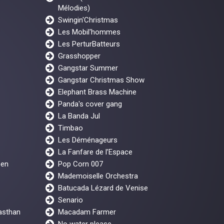
Mélodies)
Swingin'Christmas
Les Mobil'hommes
Les PerturBatteurs
Grasshopper
Gangstar Summer
Gangstar Christmas Show
Elephant Brass Machine
Panda's cover gang
La Banda Jul
Timbao
Les Déménageurs
La Fanfare de l’Espace
een
Pop Corn 007
Mademoiselle Orchestra
Batucada Lézard de Venise
Senario
asthan
Macadam Farmer
No water please