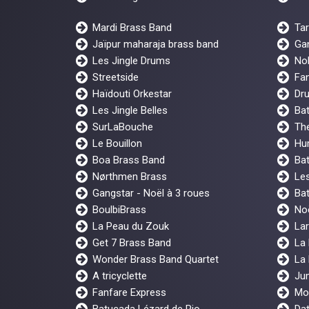
Mardi Brass Band
Ta
Jaïpur maharaja brass band
Gan
Les Jingle Drums
No
Streetside
Fan
Haïdouti Orkestar
Dr
Les Jingle Belles
Ba
SurLaBouche
The
Le Bouillon
Hur
Boa Brass Band
Bat
Nørthmen Brass
Les
Gangstar - Noël à 3 roues
Bat
BoulbiBrass
No
La Peau du Zouk
Lar
Get 7 Brass Band
La
Wonder Brass Band Quartet
La
A tricyclette
Ju
Fanfare Express
Mo
Batucada Lézard de Rio
Dat