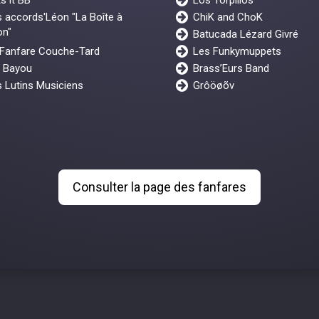
 accords'Léon "La Boîte à
ChiK and ChoK
on"
Batucada Lézard Givré
 Fanfare Couche-Tard
Les Funkymuppets
y Bayou
Brass’Eurs Band
 Lutins Musiciens
Grôöøõv
Consulter la page des fanfares